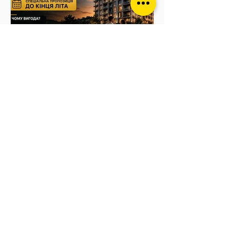
Як розтермінування
допомагає вигідно
придбати квартиру вже
сьогодні