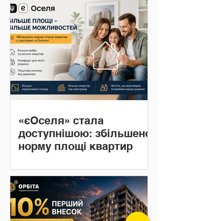
«єОселя» стала
доступнішою: збільшено
норму площі квартир