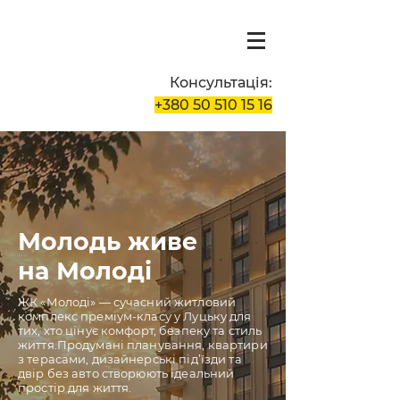
Консультація:
+380 50 510 15 16
Молодь живе
на Молоді
ЖК «Молоді» — сучасний житловий
комплекс преміум-класу у Луцьку для
тих, хто цінує комфорт, безпеку та стиль
життя.Продумані планування, квартири
з терасами, дизайнерські під’їзди та
двір без авто створюють ідеальний
простір для життя.