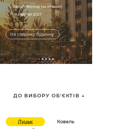
просп. Молоді (за літаком)
ІІІ квартал 2027
На сторінку будинку
ДО ВИБОРУ ОБ'ЄКТІВ ↓
Луцьк
Ковель