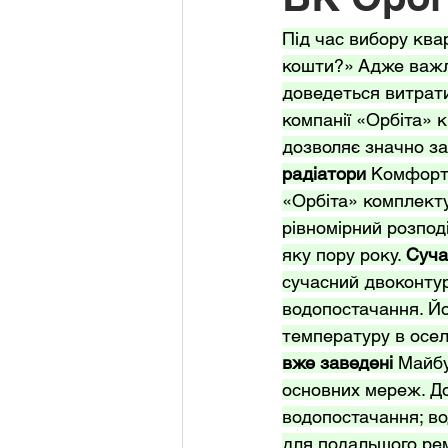
Під час вибору ква
кошти?» Адже важли
доведеться витрати
компанії «Орбіта» 
дозволяє значно за
радіатори
 Комфорт 
«Орбіта» комплекту
рівномірний розпод
яку пору року. 
Суча
сучасний двоконтур
водопостачання. Йо
температуру в осел
вже заведені
 Майбу
основних мереж. До
водопостачання; во
для подальшого ре