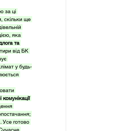
 за ці 
, скільки ще 
івельній 
ією, яка 
длога та 
тири від БК 
ує 
лімат у будь-
люється 
ювати 
і комунікації 
дення 
опостачання; 
 Усе готово 
Сучасне 