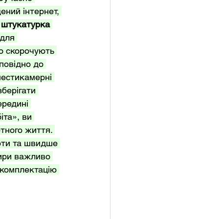
ений інтернет, 
 штукатурка 
для 
о скорочують 
повідно до 
шестикамерні 
берігати 
редині 
та», ви 
тного життя. 
оти та швидше 
тири важливо 
 комплектацію 