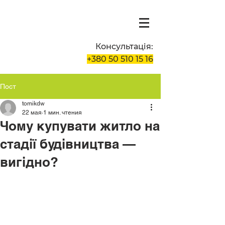
Консультація:
+380 50 510 15 16
Пост
tomikdw
22 мая
1 мин. чтения
Чому купувати житло на
стадії будівництва —
вигідно?