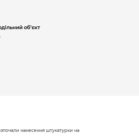
одільний об’єкт
а
озпочали нанесення штукатурки на