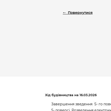
🠐 Повернутися
Хід будівництва на 16.03.2026
Завершення зведення 5- го пов
5- поверсі. Розведення електрик